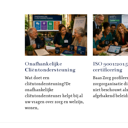
Onafhankelijke
ISO 9001:2015
Cliëntondersteuning
certificering
Wat doet een
Baas Zorg profileer
cliëntondersteuning?De
zorgorganisatie di
onafhankelijke
niet beschouwt als
cliëntondersteuner helpt bij al
afgebakend beleids
uw vragen over zorg en welzijn,
wonen,