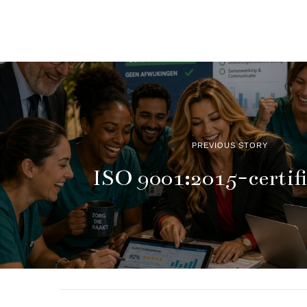
i
l
1
6
,
2
0
2
6
PREVIOUS STORY
ISO 9001:2015-certifi