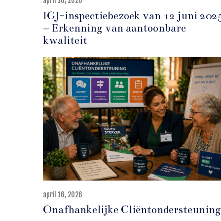
april 16, 2026
a
p
IGJ-inspectiebezoek van 12 juni 202
r
– Erkenning van aantoonbare
i
l
kwaliteit
1
6
,
2
0
2
6
april 16, 2026
a
p
Onafhankelijke Cliëntondersteuning
r