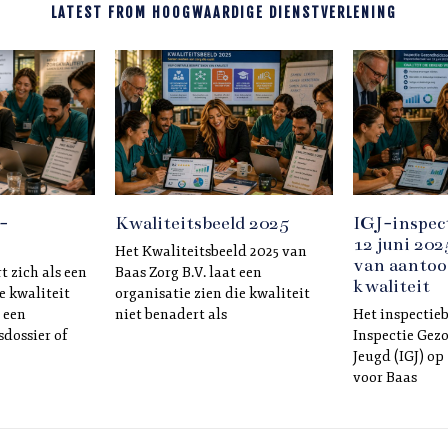
LATEST FROM HOOGWAARDIGE DIENSTVERLENING
Kwaliteitsbeeld 2025
IGJ-inspec
-
12 juni 20
Het Kwaliteitsbeeld 2025 van
van aantoo
Baas Zorg B.V. laat een
t zich als een
kwaliteit
organisatie zien die kwaliteit
e kwaliteit
niet benadert als
Het inspectie
 een
Inspectie Gez
dossier of
Jeugd (IGJ) op
voor Baas