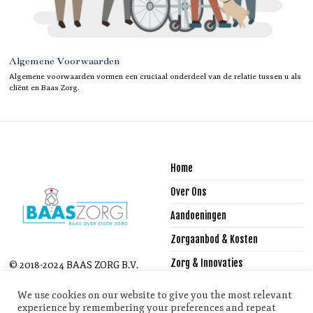
Algemene Voorwaarden
Algemene voorwaarden vormen een cruciaal onderdeel van de relatie tussen u als
cliënt en Baas Zorg.
Home
Over Ons
Aandoeningen
Zorgaanbod & Kosten
Zorg & Innovaties
© 2018-2024 BAAS ZORG B.V.
- ALL RIGHTS RESERVED.
Reglementen
We use cookies on our website to give you the most relevant
experience by remembering your preferences and repeat
Vacactures