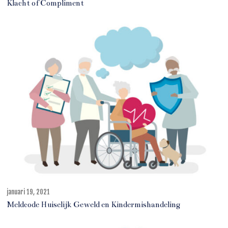
Klacht of Compliment
n
i
1
0
,
2
0
2
5
januari 19, 2021
o
k
Meldcode Huiselijk Geweld en Kindermishandeling
t
o