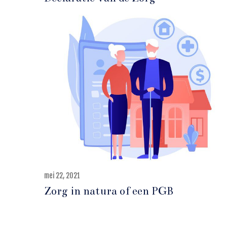
i
2
2
,
2
0
2
1
mei 22, 2021
m
e
Zorg in natura of een PGB
i
2
2
,