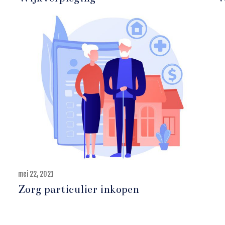
mei 22, 2021
m
e
Zorg particulier inkopen
i
2
2
,