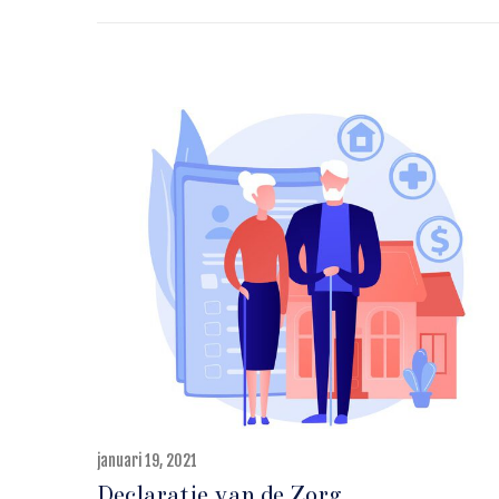
januari 19, 2021
m
e
Declaratie van de Zorg