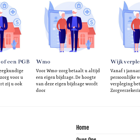
 of een PGB
Wmo
Wijkverple
leegkundige
Voor Wmo-zorg betaalt u altijd
Vanaf 1 januar
 zorg voor u
een eigen bijdrage. De hoogte
persoonlijke v
rt zij u ook
van deze eigen bijdrage wordt
verpleging be
door
Zorgverzekeri
Home
Over Ons