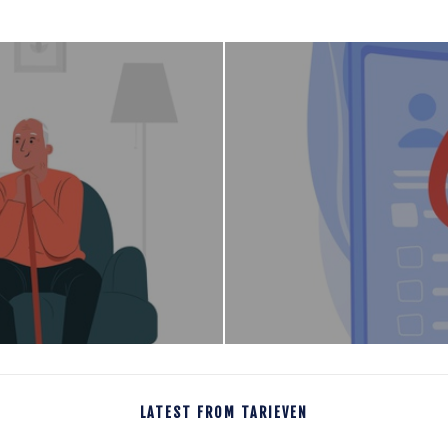
2
0
2
1
LATEST FROM TARIEVEN