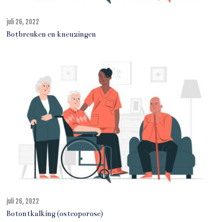
juli 26, 2022
j
u
Botbreuken en kneuzingen
l
i
2
7
,
2
0
2
2
juli 26, 2022
j
u
Botontkalking (osteoporose)
l