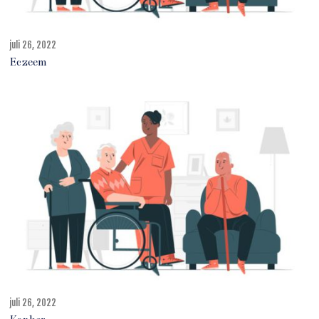
juli 26, 2022
j
u
Eczeem
l
i
2
7
,
2
0
2
2
juli 26, 2022
j
u