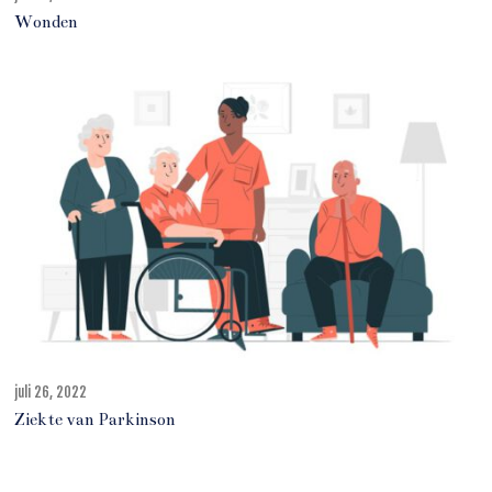
u
Wonden
l
i
2
7
,
2
0
2
2
juli 26, 2022
j
u
Ziekte van Parkinson
l
i
2
7