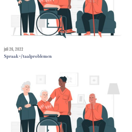
juli 26, 2022
j
u
Spraak-/taalproblemen
l
i
2
7
,
2
0
2
2