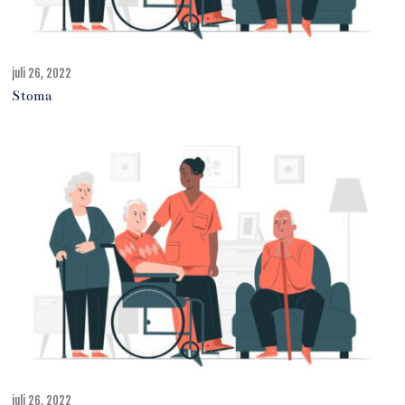
juli 26, 2022
j
u
Stoma
l
i
2
7
,
2
0
2
2
juli 26, 2022
j