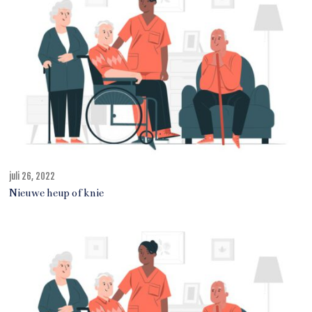
2
0
2
2
juli 26, 2022
j
u
Nieuwe heup of knie
l
i
2
7
,
2
0
2
2