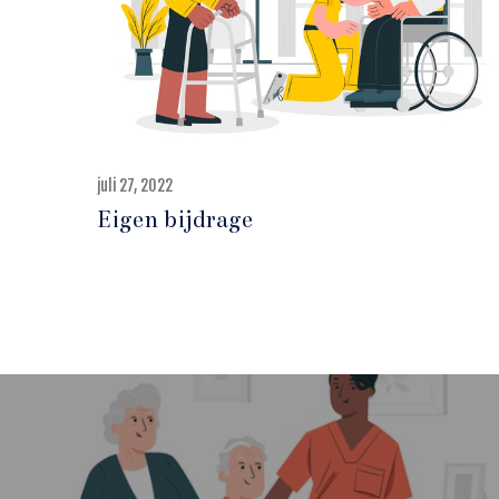
juli 27, 2022
j
u
Eigen bijdrage
l
i
2
7
,
2
0
2
2