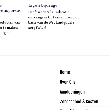
Eigen bijdrage
e
wenspersoo
Heeft u een Wlz-indicatie
ontvangen? Ontvangt u zorg op
basis van de Wet landgdurie
roducten van
zorg (Wlz)?
 u te maken
zorg of
Home
Over Ons
Aandoeningen
Zorgaanbod & Kosten