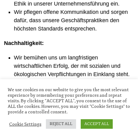
Ethik in unserer Unternehmensführung ein.
Wir pflegen offene Kommunikation und sorgen
dafür, dass unsere Geschäftspraktiken den
höchsten Standards entsprechen.
Nachhaltigkeit:
Wir bemühen uns um langfristigen
wirtschaftlichen Erfolg, der mit sozialen und
ökologischen Verpflichtungen in Einklang steht.
Wir setzen uns für eine verantwortungsbewusste
We use cookies on our website to give you the most relevant
Nutzung von Ressourcen und eine positive
experience by remembering your preferences and repeat
Auswirkung auf die Gemeinschaft ein.
visits. By clicking “ACCEPT ALL”, you consent to the use of
ALL the cookies. However, you may visit "Cookie Settings" to
provide a controlled consent.
Stakeholder-Engagement:
Cookie Settings
REJECT ALL
ACCEPT ALL
Wir hören auf die Anliegen unserer
Mitarbeiterinnen und Mitarbeiter, Kunden,