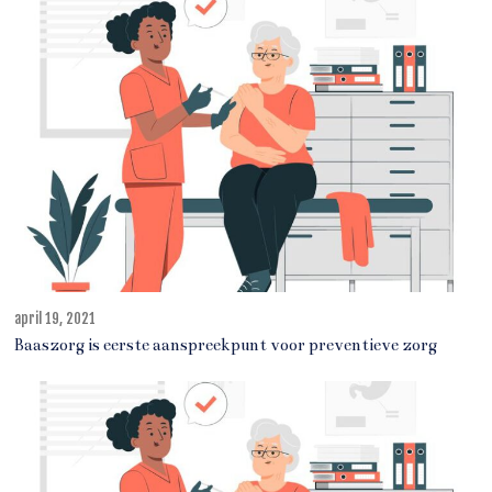
,
2
0
2
1
april 19, 2021
o
k
Baaszorg is eerste aanspreekpunt voor preventieve zorg
t
o
b
e
r
1
3