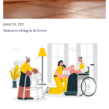
januari 24, 2021
j
u
Samenwerking in de keten
n
i
1
1
,
2
0
2
5