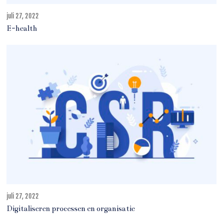
juli 27, 2022
a
u
E-health
g
u
s
t
u
s
3
,
2
0
2
2
juli 27, 2022
a
u
Digitaliseren processen en organisatie
g