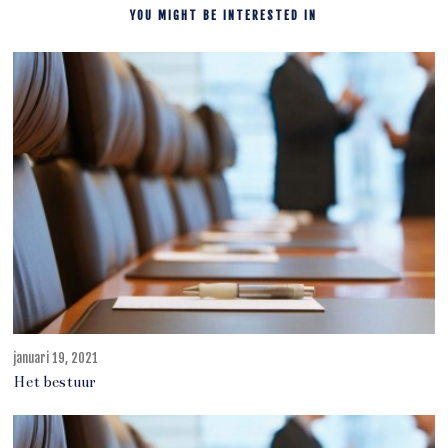
YOU MIGHT BE INTERESTED IN
januari 19, 2021
m
a
Het bestuur
a
r
t
3