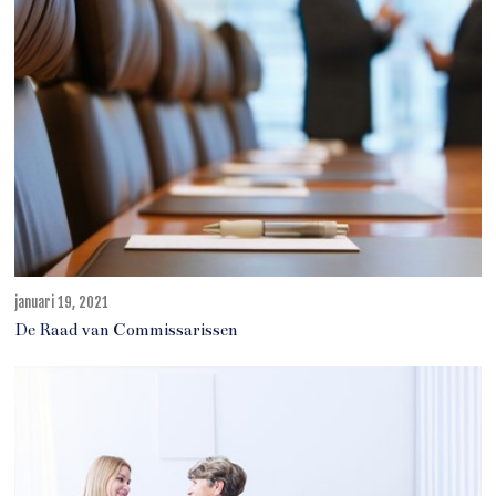
1
,
2
0
2
2
januari 19, 2021
m
e
De Raad van Commissarissen
i
2
2
,
2
0
2
1