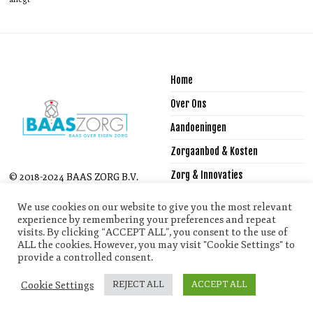
Home
Over Ons
Aandoeningen
Zorgaanbod & Kosten
Zorg & Innovaties
© 2018-2024 BAAS ZORG B.V.
- ALL RIGHTS RESERVED.
Reglementen
We use cookies on our website to give you the most relevant
experience by remembering your preferences and repeat
Vacactures
visits. By clicking “ACCEPT ALL”, you consent to the use of
ALL the cookies. However, you may visit "Cookie Settings" to
Stageplaatsen
provide a controlled consent.
Contact
Cookie Settings
REJECT ALL
ACCEPT ALL