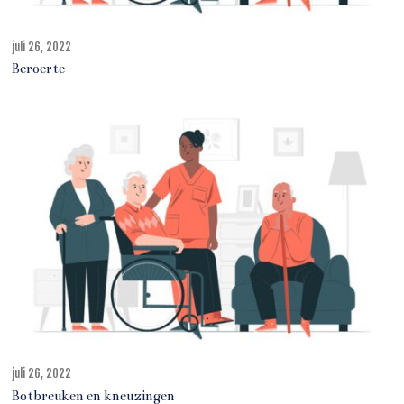
juli 26, 2022
j
u
Beroerte
l
i
2
7
,
2
0
2
2
juli 26, 2022
j
u
Botbreuken en kneuzingen