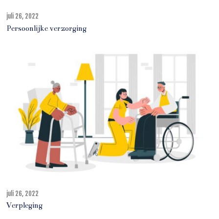
juli 26, 2022
j
u
Persoonlijke verzorging
l
i
2
7
,
2
0
2
2
juli 26, 2022
j
u
Verpleging
n