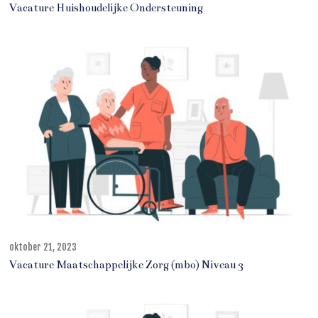
k
Vacature Huishoudelijke Ondersteuning
t
o
b
e
r
2
1
,
2
0
2
3
oktober 21, 2023
o
k
Vacature Maatschappelijke Zorg (mbo) Niveau 3
t
o
b
e