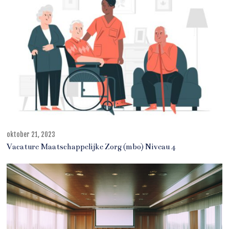
r
2
1
,
2
0
2
3
oktober 21, 2023
o
k
Vacature Maatschappelijke Zorg (mbo) Niveau 4
t
o
b
e
r
2
1
,
2