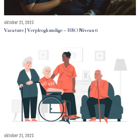
oktober 21, 2023
j
u
Vacature | Verpleegkundige – HBO Niveau 6
n
i
1
1
,
2
0
2
5
oktober 21, 2023
o