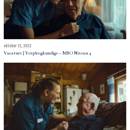
oktober 21, 2023
j
u
Vacature | Verpleegkundige – MBO Niveau 4
n
i
1
1
,
2
0
2
5