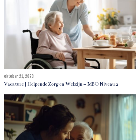
oktober 21, 2023
j
u
Vacature | Helpende Zorg en Welzijn – MBO Niveau 2
n
i
1
1
,
2
0
2
5