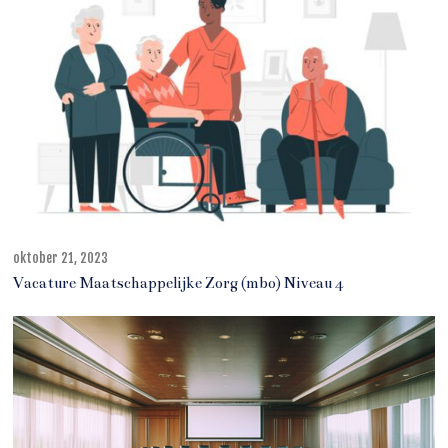
r
2
1
,
2
0
2
3
oktober 21, 2023
o
k
Vacature Maatschappelijke Zorg (mbo) Niveau 4
t
o
b
e
r
2
1
,
2