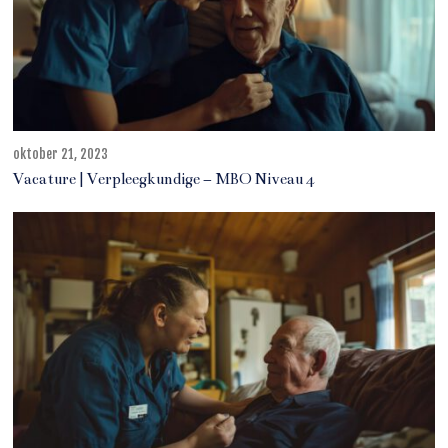
oktober 21, 2023
j
u
Vacature | Verpleegkundige – MBO Niveau 4
n
i
1
1
,
2
0
2
5