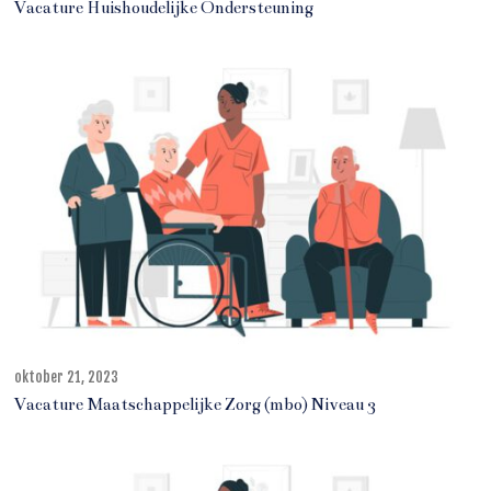
k
Vacature Huishoudelijke Ondersteuning
t
o
b
e
r
2
1
,
2
0
2
3
oktober 21, 2023
o
k
Vacature Maatschappelijke Zorg (mbo) Niveau 3
t
o
b
e