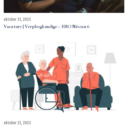
oktober 21, 2023
j
u
Vacature | Verpleegkundige – HBO Niveau 6
n
i
1
1
,
2
0
2
5
oktober 21, 2023
o