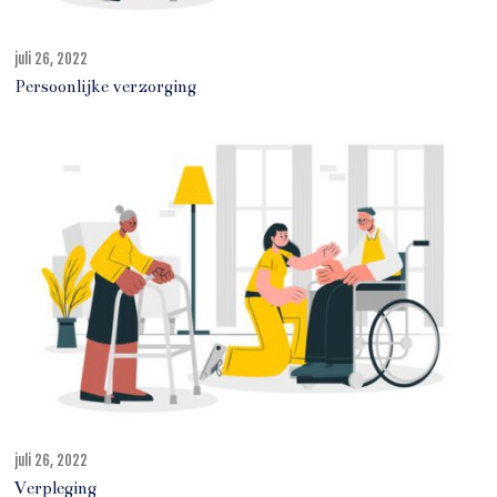
juli 26, 2022
j
u
Persoonlijke verzorging
l
i
2
7
,
2
0
2
2
juli 26, 2022
j
u
Verpleging