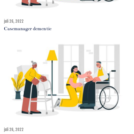
juli 26, 2022
j
u
Casemanager dementie
l
i
2
7
,
2
0
2
2
juli 26, 2022
j